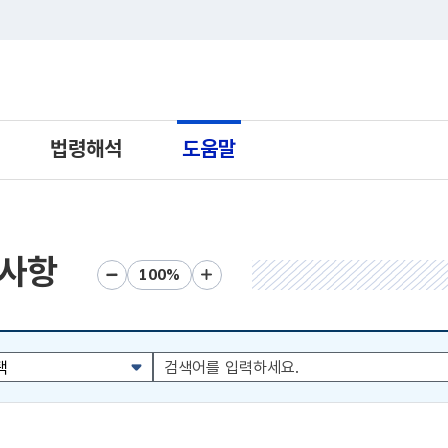
트 새창열림으로 이동
법령해석
도움말
사항
화면크기 축소
화면크기 초기화
화면크기 확대