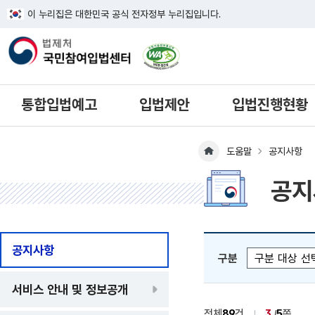
이 누리집은 대한민국 공식 전자정부 누리집입니다.
한국웹접근성인증평가원 웹접근성 사이
통합입법예고
입법제안
입법진행현황
도움말
공지사항
메인페이지 이동
공지
공지사항
구분
서비스 안내 및 정보공개
전체
89
건
3
5
쪽