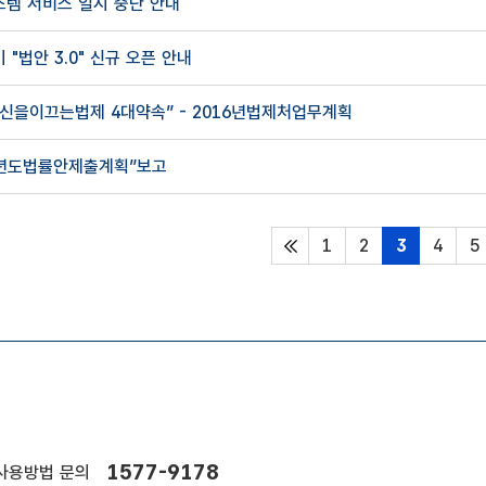
템 서비스 일시 중단 안내
"법안 3.0" 신규 오픈 안내
신을이끄는법제 4대약속” - 2016년법제처업무계획
6년도법률안제출계획”보고
1
2
3
4
5
처음페이지
1577-9178
사용방법 문의