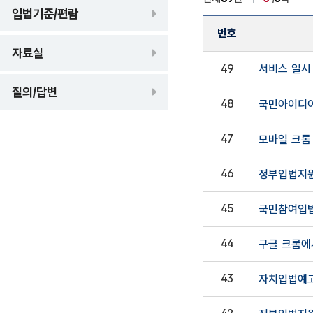
입법기준/편람
번호
자료실
공지사항 목록
서비스 일시
49
공지사항 번호, 제목, 
질의/답변
48
국민아이디어
47
모바일 크롬
46
정부입법지원
45
국민참여입법
44
구글 크롬에
43
자치입법예고