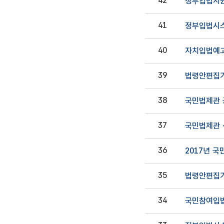
42
정부입법지원
41
정부입법시스
40
자치입법예고
39
법령안편집기(
38
국민법제관 
37
국민법제관 
36
2017년 
35
법령안편집기(
34
국민참여입법센터