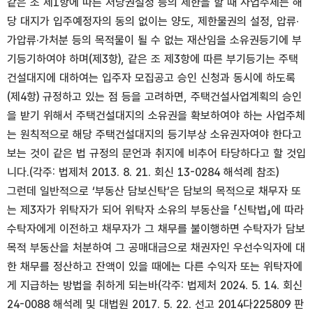
같은 조 제1항에 따른 저당권설정 등의 제한을 할 때 사업주체는 해
당 대지가 입주예정자의 동의 없이는 양도, 제한물권의 설정, 압류·
가압류·가처분 등의 목적물이 될 수 없는 재산임을 소유권등기에 부
기등기하여야 하며(제3항), 같은 조 제3항에 따른 부기등기는 주택
건설대지에 대하여는 입주자 모집공고 승인 신청과 동시에 하도록
(제4항) 규정하고 있는 점 등을 고려하면, 주택건설사업계획의 승인
을 받기 위해서 주택건설대지의 소유권을 확보하여야 하는 사업주체
는 원칙적으로 해당 주택건설대지의 등기부상 소유권자여야 한다고
보는 것이 같은 법 규정의 문언과 취지에 비추어 타당하다고 할 것입
니다.(각주: 법제처 2013. 8. 21. 회신 13-0284 해석례 참조)
그런데 일반적으로 ‘부동산 담보신탁’은 담보의 목적으로 채무자 또
는 제3자가 위탁자가 되어 위탁자 소유의 부동산을 「신탁법」에 따라
수탁자에게 이전하고 채무자가 그 채무를 불이행하면 수탁자가 담보
목적 부동산을 처분하여 그 공매대금으로 채권자인 우선수익자에 대
한 채무를 정산하고 잔액이 있을 때에는 다른 수익자 또는 위탁자에
게 지급하는 방법을 취하게 되는바(각주: 법제처 2024. 5. 14. 회신
24-0088 해석례 및 대법원 2017. 5. 22. 선고 2014다225809 판