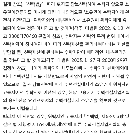
결례 참조), 「신탁법」에 따라 토지를 담보신탁하여 수탁자 앞으로 소
유권이전등기를 마치게 되면 대내외적으로 ‘소유권이 수탁자에게 완
전히 이전’되고, 위탁자와의 내부관계에서 소유권이 위탁자에게 유
보되어 있는 것은 아니라고 할 것이며(각주: 대법원 2002. 4. 12. 선
고 2000다70460 판결례 참조), 수탁자는 신탁의 목적 범위 내에서
신탁계약에 정하여진 바에 따라 신탁재산을 관리하여야 하는 제한을
부담할 뿐, 신탁재산에 관하여는 수탁자만이 배타적인 처분·관리권
을 갖는다고 할 것이고(각주: 대법원 2003. 1. 27.자 2000마2997
결정례 참조), 나아가 위탁자의 채무불이행 시 수탁자가 신탁계약에
따라 주택건설대지를 처분함으로써 사업의 안정적 시행이 저해될 수
있으므로, 결국 담보신탁에 따라 주택건설대지의 소유권이 위탁자인
고용자에서 수탁자로 이전된 경우, 해당 고용자가 주택건설사업계획
의 승인 신청 요건으로서의 주택건설대지 소유권을 확보한 것으로
보기는 어렵습니다.
따라서 이 사안의 경우, 위탁자인 고용자가 「주택법」 제5조제3항 및
같은 법 시행령 제16조제3항제2호에 따른 주택건설사업계획의 승
인 신청 요건으로서 해당 주택건설대지의 소유권을 확보한 것으로