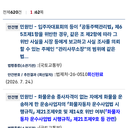
전체
620
건
1
62
쪽
법령해석사례 목록
민원인
- 입주자대표회의 등이 「공동주택관리법」 제6
법령해석사례 번호, 안건명, 법령종류(소관기관), 안건번호, 추진결과
5조제1항을 위반한 경우, 같은 조 제2항에 따라 그
위반 사실을 시장 등에게 보고하고 사실 조사를 의뢰
할 수 있는 주체인 “관리사무소장”의 범위에 같은
법...
(국토교통부)
법제처-26-0510
회신완료
(2026. 7. 24.)
민원인
- 화물운송 종사자격이 없는 자에게 화물을 운
송하게 한 운송사업자의 「화물자동차 운수사업법 시
행규칙」 제21조제9호 및 제14호 위반 여부(
「화물자
동차 운수사업법 시행규칙」 제21조제9호 등 관련
)
(국토교통부)