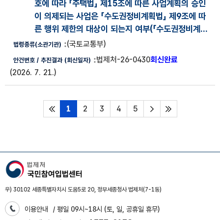
호에 따라 「주택법」 제15조에 따른 사업계획의 승인
이 의제되는 사업은 「수도권정비계획법」 제9조에 따
른 행위 제한의 대상이 되는지 여부(
「수도권정비계...
(국토교통부)
법제처-26-0430
회신완료
(2026. 7. 21.)
1
2
3
4
5
처음페이지
다음페이지
마지막페이지
우) 30102 세종특별자치시 도움5로 20, 정부세종청사 법제처(7-1동)
이용안내
/ 평일 09시~18시 (토, 일, 공휴일 휴무)