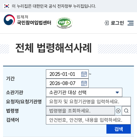
이 누리집은 대한민국 공식 전자정부 누리집입니다.
한국웹접근성인증평가원 웹접근성 사이트
로그인
메
전체 법령해석사례
~
기간
기간일자 직접입력 또는 PAGE UP 키 이전월 이동 
소관기관
요청자/요청기관명
법령명
대상법령
검색어
검색