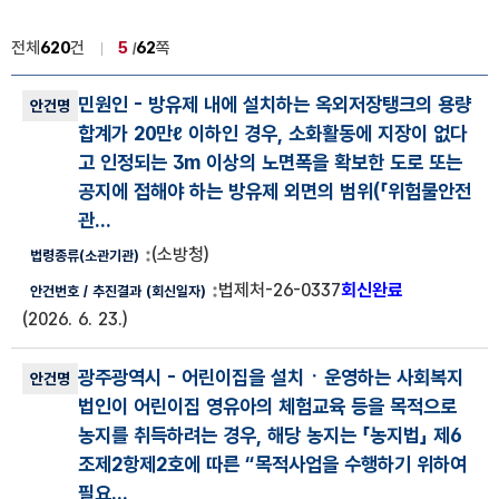
전체
620
건
5
62
쪽
법령해석사례 목록
민원인
- 방유제 내에 설치하는 옥외저장탱크의 용량
법령해석사례 번호, 안건명, 법령종류(소관기관), 안건번호, 추진결과
합계가 20만ℓ 이하인 경우, 소화활동에 지장이 없다
고 인정되는 3m 이상의 노면폭을 확보한 도로 또는
공지에 접해야 하는 방유제 외면의 범위(
「위험물안전
관...
(소방청)
법제처-26-0337
회신완료
(2026. 6. 23.)
광주광역시
- 어린이집을 설치ㆍ운영하는 사회복지
법인이 어린이집 영유아의 체험교육 등을 목적으로
농지를 취득하려는 경우, 해당 농지는 「농지법」 제6
조제2항제2호에 따른 “목적사업을 수행하기 위하여
필요...