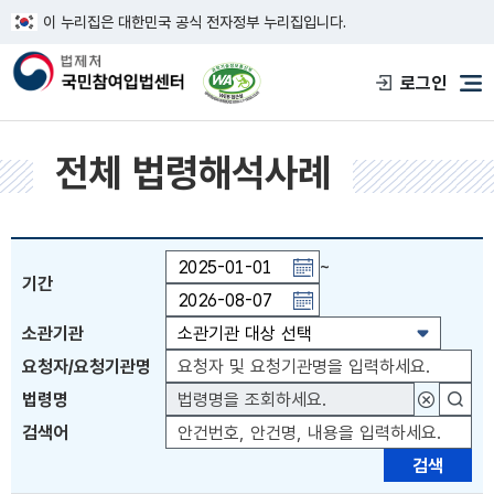
이 누리집은 대한민국 공식 전자정부 누리집입니다.
한국웹접근성인증평가원 웹접근성 사이트
로그인
메
전체 법령해석사례
~
기간
기간일자 직접입력 또는 PAGE UP 키 이전월 이동 
소관기관
요청자/요청기관명
법령명
대상법령
검색어
검색