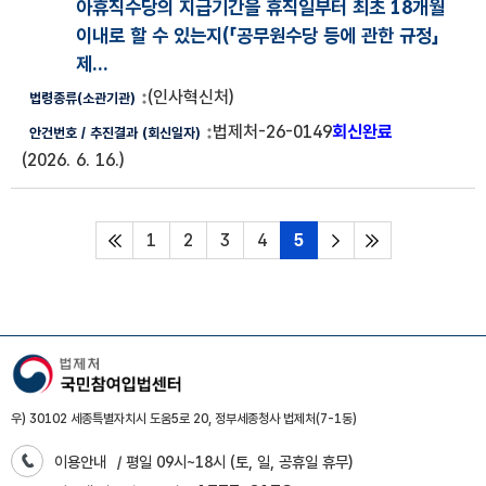
아휴직수당의 지급기간을 휴직일부터 최초 18개월
이내로 할 수 있는지(
「공무원수당 등에 관한 규정」
제...
(인사혁신처)
법제처-26-0149
회신완료
(2026. 6. 16.)
1
2
3
4
5
처음페이지
다음페이지
마지막페이지
우) 30102 세종특별자치시 도움5로 20, 정부세종청사 법제처(7-1동)
이용안내
/ 평일 09시~18시 (토, 일, 공휴일 휴무)