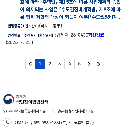
호에 따라 「주택법」 제15조에 따른 사업계획의 승인
이 의제되는 사업은 「수도권정비계획법」 제9조에 따
른 행위 제한의 대상이 되는지 여부(
「수도권정비계...
(국토교통부)
법제처-26-0430
회신완료
(2026. 7. 21.)
1
2
3
4
5
처음페이지
다음페이지
마지막페이지
우) 30102 세종특별자치시 도움5로 20, 정부세종청사 법제처(7-1동)
이용안내
/ 평일 09시~18시 (토, 일, 공휴일 휴무)