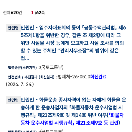
전체
620
건
1
62
쪽
법령해석사례 목록
민원인
- 입주자대표회의 등이 「공동주택관리법」 제6
법령해석사례 번호, 안건명, 법령종류(소관기관), 안건번호, 추진결과
5조제1항을 위반한 경우, 같은 조 제2항에 따라 그
위반 사실을 시장 등에게 보고하고 사실 조사를 의뢰
할 수 있는 주체인 “관리사무소장”의 범위에 같은
법...
(국토교통부)
법제처-26-0510
회신완료
(2026. 7. 24.)
민원인
- 화물운송 종사자격이 없는 자에게 화물을 운
송하게 한 운송사업자의 「화물자동차 운수사업법 시
행규칙」 제21조제9호 및 제14호 위반 여부(
「화물자
동차 운수사업법 시행규칙」 제21조제9호 등 관련
)
(국토교통부)