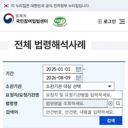
이 누리집은 대한민국 공식 전자정부 누리집입니다.
한국웹접근성인증평가원 웹접근성 사이트
로그인
메
전체 법령해석사례
~
기간
기간일자 직접입력 또는 PAGE UP 키 이전월 이동 
소관기관
요청자/요청기관명
법령명
대상법령
검색어
검색