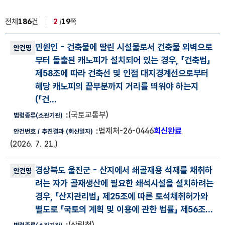
전체
186
건
2
19
쪽
법령해석사례 목록
민원인
- 건축물에 딸린 시설물로서 건축물 외벽으로
법령해석사례 번호, 안건명, 법령종류(소관기관), 안건번호, 추진결과
부터 돌출된 캐노피가 설치되어 있는 경우, 「건축법」
제58조에 따라 건축선 및 인접 대지경계선으로부터
해당 캐노피의 끝부분까지 거리를 띄워야 하는지
(
「건...
(국토교통부)
법제처-26-0446
회신완료
(2026. 7. 21.)
경상북도 울진군
- 산지에서 쇄골재용 석재를 채취하
려는 자가 골재생산에 필요한 쇄석시설을 설치하려는
경우, 「산지관리법」 제25조에 따른 토석채취허가와
별도로 「국토의 계획 및 이용에 관한 법률」 제56조...
(산림청)