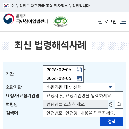
이 누리집은 대한민국 공식 전자정부 누리집입니다.
한국웹접근성인증평가원 웹접근성 사이트
로그인
메
최신 법령해석사례
~
기간
기간일자 직접입력 또는 PAGE UP 키 이전월 이동 
소관기관
요청자/요청기관명
법령명
대상법령
검색어
검색