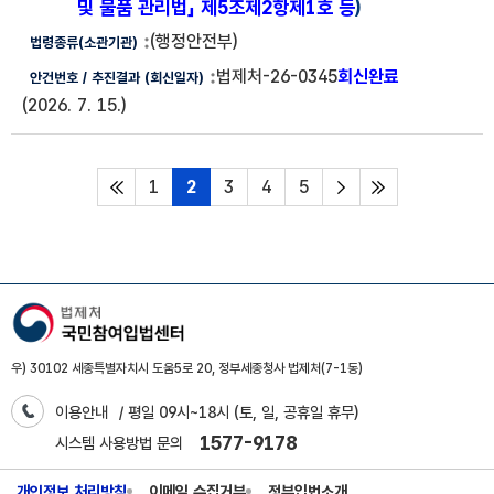
및 물품 관리법」 제5조제2항제1호 등
)
(행정안전부)
법제처-26-0345
회신완료
(2026. 7. 15.)
1
2
3
4
5
처음페이지
다음페이지
마지막페이지
우) 30102 세종특별자치시 도움5로 20, 정부세종청사 법제처(7-1동)
이용안내
/ 평일 09시~18시 (토, 일, 공휴일 휴무)
1577-9178
시스템 사용방법 문의
개인정보 처리방침
이메일 수집거부
정부입법소개