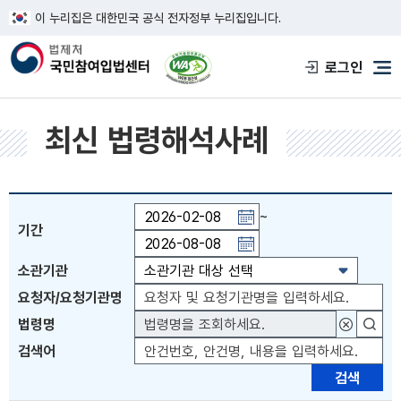
이 누리집은 대한민국 공식 전자정부 누리집입니다.
한국웹접근성인증평가원 웹접근성 사이트
로그인
메
최신 법령해석사례
~
기간
기간일자 직접입력 또는 PAGE UP 키 이전월 이동 
소관기관
요청자/요청기관명
법령명
대상법령
검색어
검색