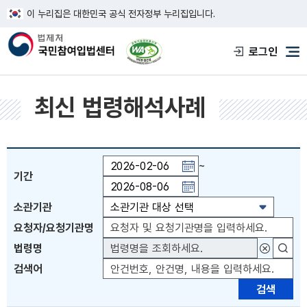
이 누리집은 대한민국 공식 전자정부 누리집입니다.
한국웹접근성인증평가원 웹접근성 사이트
로그인
메
최신 법령해석사례
~
기간
기간일자 직접입력 또는 PAGE UP 키 이전월 이동 
소관기관
요청자/요청기관명
법령명
대상법령
검색어
검색