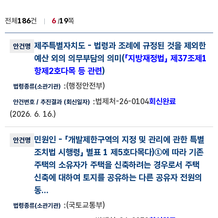
전체
186
건
6
19
쪽
법령해석사례 목록
제주특별자치도
- 법령과 조례에 규정된 것을 제외한
법령해석사례 번호, 안건명, 법령종류(소관기관), 안건번호, 추진결과
예산 외의 의무부담의 의미(
「지방재정법」 제37조제1
항제2호다목 등 관련
)
(행정안전부)
법제처-26-0104
회신완료
(2026. 6. 16.)
민원인
- 「개발제한구역의 지정 및 관리에 관한 특별
조치법 시행령」 별표 1 제5호다목다)①에 따라 기존
주택의 소유자가 주택을 신축하려는 경우로서 주택
신축에 대하여 토지를 공유하는 다른 공유자 전원의
동...
(국토교통부)