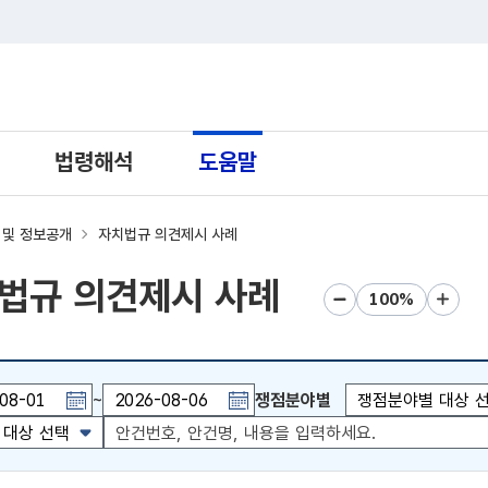
트 새창열림으로 이동
법령해석
도움말
 및 정보공개
자치법규 의견제시 사례
법규 의견제시 사례
화면크기 축소
화면크기 초
화면크
~
쟁점분야별
AGE UP 키 이전월 이동 , PAGE DOWN 키 다음월 이동, CTRL + l