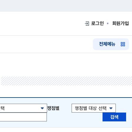
로그인
회원가입
전체메뉴
기화
기 확대
쟁점별
eft 키 이전일 이동 , CTRL + right 키 다음일 이동
검색