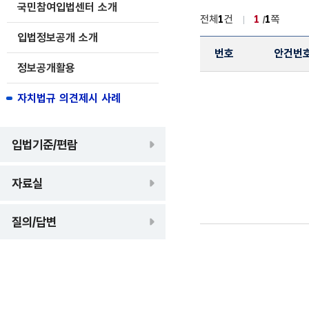
국민참여입법센터 소개
전체
1
건
1
1
쪽
입법정보공개 소개
번호
안건번
정보공개활용
자치법규 의견제시 사례 
자치법규 의견제시 사례
자치법규 의견제시 사례 
입법기준/편람
자료실
질의/답변