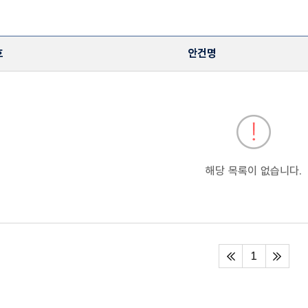
호
안건명
목록
번호, 안건번호, 안건명, 요청기관, 회신일자 정보제공
해당 목록이 없습니다.
1
처음페이지
마지막