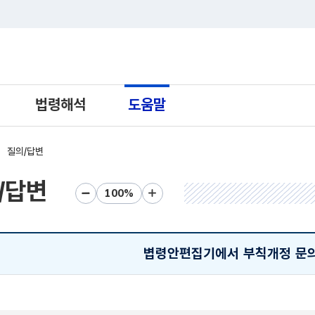
트 새창열림으로 이동
법령해석
도움말
질의/답변
/답변
화면크기 축소
화면크기 초기화
화면크기 확대
볍령안편집기에서 부칙개정 문