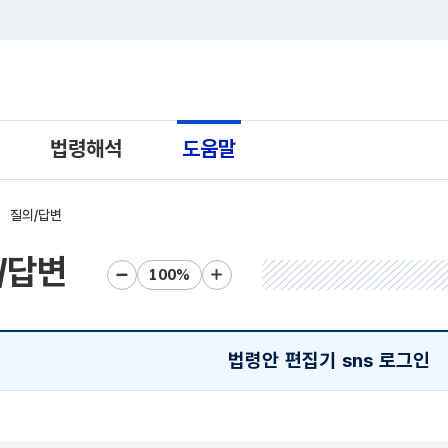
트 새창열림으로 이동
법령해석
도움말
질의/답변
/답변
화면크기 축소
화면크기 초기화
화면크기 확대
법령안 편집기 sns 로그인