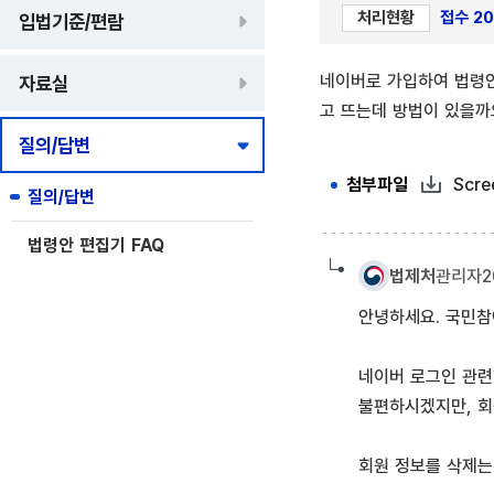
처리현황
접수 202
입법기준/편람
네이버로 가입하여 법령안
자료실
고 뜨는데 방법이 있을까
질의/답변
첨부파일 설
첨부파일
Scre
질의/답변
법령안 편집기 FAQ
법제처
관리자
2
안녕하세요. 국민참
네이버 로그인 관련
불편하시겠지만, 회
회원 정보를 삭제는 