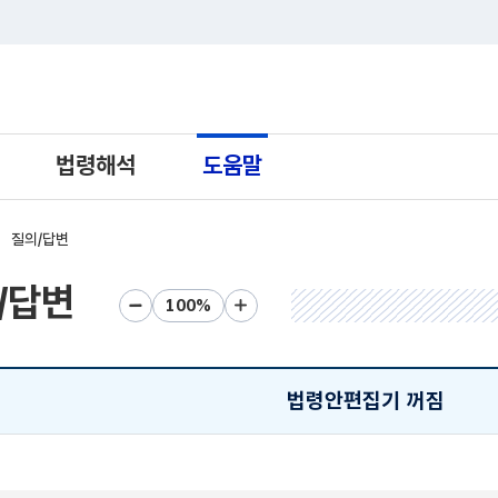
트 새창열림으로 이동
법령해석
도움말
질의/답변
/답변
화면크기 축소
화면크기 초기화
화면크기 확대
법령안편집기 꺼짐