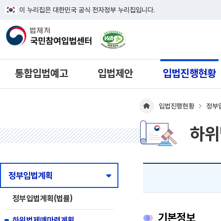
이 누리집은 대한민국 공식 전자정부 누리집입니다.
한국웹접근성인증평가원 웹접근성 사이
통합입법예고
입법제안
입법진행현황
입법진행현황
정부
메인페이지 이동
하위
정부입법계획
정부입법계획(법률)
기본정보
하위법제때마련계획