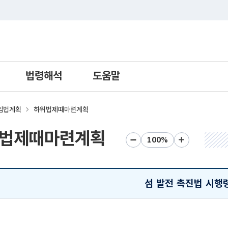
트 새창열림으로 이동
법령해석
도움말
입법계획
하위법제때마련계획
법제때마련계획
화면크기 축소
화면크기 초기화
화면크기 확대
섬 발전 촉진법 시행