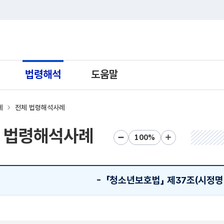
트 새창열림으로 이동
법령해석
도움말
례
전체 법령해석사례
 법령해석사례
화면크기 축소
화면크기 초기화
화면크기 확대
-
「청소년보호법」 제37조(시정명