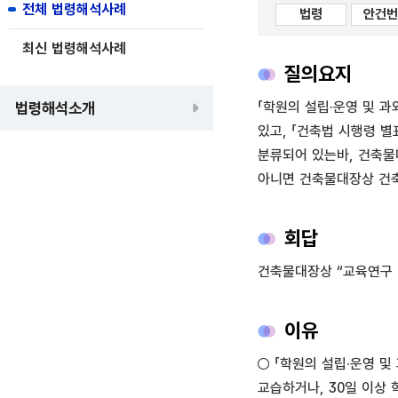
전체 법령해석사례
법령
안건번
최신 법령해석사례
질의요지
법령해석소개
「학원의 설립·운영 및 과
있고, 「건축법 시행령 별
분류되어 있는바, 건축물
아니면 건축물대장상 건축
회답
건축물대장상 “교육연구 
이유
○ 「학원의 설립·운영 
교습하거나, 30일 이상