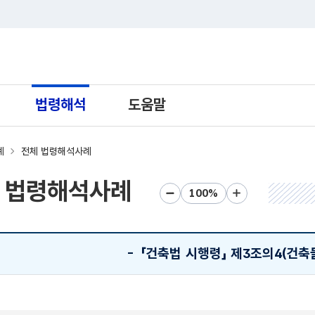
트 새창열림으로 이동
법령해석
도움말
례
전체 법령해석사례
 법령해석사례
화면크기 축소
화면크기 초기화
화면크기 확대
-
「건축법 시행령」 제3조의4(건축