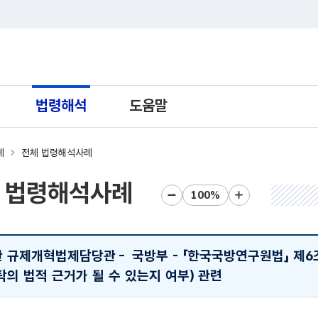
트 새창열림으로 이동
법령해석
도움말
례
전체 법령해석사례
 법령해석사례
화면크기 축소
화면크기 초기화
화면크기 확대
관 규제개혁법제담당관
-
국방부 - 「한국국방연구원법」 제
의 법적 근거가 될 수 있는지 여부) 관련