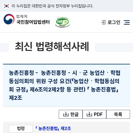
이 누리집은 대한민국 공식 전자정부 누리집입니다.
한국웹접근성인증평가원 웹접근성 사이트
로그인
메
최신 법령해석사례
농촌진흥청
-
농촌진흥청 - 시ㆍ군 농업산ㆍ학협
동심의회의 위원 구성 요건(「농업산ㆍ학협동심의
회 규정」 제6조의2제2항 등 관련)
「 농촌진흥법」
제2조
한글
PDF
목록
법령
「 농촌진흥법」 제2조