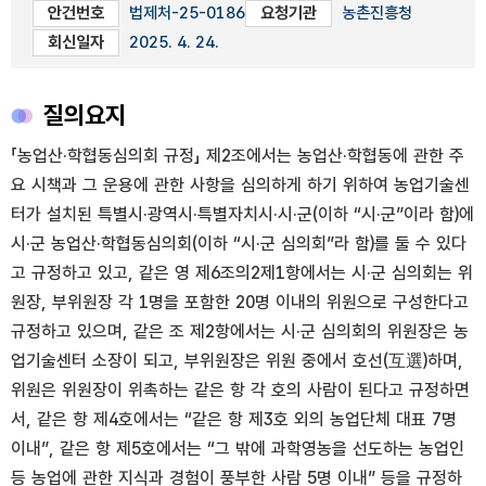
안건번호
법제처-25-0186
요청기관
농촌진흥청
회신일자
2025. 4. 24.
질의요지
「농업산·학협동심의회 규정」 제2조에서는 농업산·학협동에 관한 주
요 시책과 그 운용에 관한 사항을 심의하게 하기 위하여 농업기술센
터가 설치된 특별시·광역시·특별자치시·시·군(이하 “시·군”이라 함)에
시·군 농업산·학협동심의회(이하 “시·군 심의회”라 함)를 둘 수 있다
고 규정하고 있고, 같은 영 제6조의2제1항에서는 시·군 심의회는 위
원장, 부위원장 각 1명을 포함한 20명 이내의 위원으로 구성한다고
규정하고 있으며, 같은 조 제2항에서는 시·군 심의회의 위원장은 농
업기술센터 소장이 되고, 부위원장은 위원 중에서 호선(互選)하며,
위원은 위원장이 위촉하는 같은 항 각 호의 사람이 된다고 규정하면
서, 같은 항 제4호에서는 “같은 항 제3호 외의 농업단체 대표 7명
이내”, 같은 항 제5호에서는 “그 밖에 과학영농을 선도하는 농업인
등 농업에 관한 지식과 경험이 풍부한 사람 5명 이내” 등을 규정하