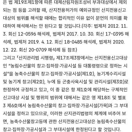
은 법 제19조제1항에 따른 대체산림자원조성비 부과대상에서 제외
되는 점 등을 고려할 때, 산지전용허가의 예외규정인 산지전용신고
대상의 범위를 해석할 때에는 합리적인 이유 없이 문언의 의미를 확
대하여 해석해서는 안 된다고 할 것입니다.(각주: 법제처 2012. 11.
3. 회신 12-0596 해석례, 법제처 2017. 10. 30. 회신 17-0395 해
석례, 법제처 2019. 4. 12. 회신 18-0485 해석례, 법제처 2020.
12. 22. 회신 20-0709 해석례 등 참조)
그리고 「산지관리법 시행령」 제17조제3항에서는 산지전용신고대상
인 “농림수산물의 창고·집하장·가공시설 등 대통령령으로 정하는 시
설”을 농축수산물의 창고·집하장·가공시설(제1호), 농기계수리시설
및 농기계 창고(제2호), 누에 등 곤충사육시설 및 관리시설(제3호)로
한정하여 규정하고 있고, 이 중 같은 항 제1호에 해당하는 구체적인
신고대상 시설 및 행위의 범위에 대해서는 같은 영 제18조 및 별표
3 제6호에서 농림축수산물의 창고·집하장·가공시설(가목)과 그 부대
시설을 정하고 있으므로, 이러한 산지관리법령의 체계에 비추어 보
면, 농축수산물창고등에 관한 산지전용신고대상은 농림축수산물의
창고·집하장·가공시설과 그 부대시설에 한정된다고 할 것입니다.