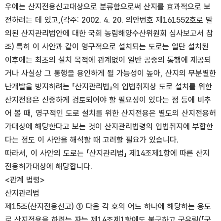
우에는 산지전용신고대상으로 분류함으로써 산지를 효과적으로 보
전하려는 데 있고,(각주: 2002. 4. 20. 의안번호 제161552호로 발
의된 산지관리법안에 대한 국회 농림해양수산위원회 심사보고서 참
조) 특히 이 사안과 같이 영구적으로 설치되는 도로는 일단 설치된
이후에는 최초의 설치 목적에 관계없이 일반 공중의 통행에 제공되
거나 사실상 그 통행을 용인하게 될 가능성이 높아, 산지의 무분별한
난개발을 방지하려는 「산지관리법」의 입법취지상 도로 설치를 위한
산지전용은 신중하게 검토되어야 할 필요성이 있다는 점 등에 비추
어 볼 때, 영구적인 도로 설치를 위한 산지전용은 별도의 산지전용허
가대상에 해당한다고 보는 것이 산지관리법령의 입법취지에 부합한
다는 점도 이 사안을 해석할 때 고려할 필요가 있습니다.
따라서, 이 사안의 도로는 「산지관리법」 제14조제1항에 따른 산지
전용허가대상에 해당합니다.
<관계 법령>
산지관리법
제15조(산지전용신고) ① 다음 각 호의 어느 하나에 해당하는 용도
로 산지전용을 하려는 자는 제14조제1항에도 불구하고 국유림(「국