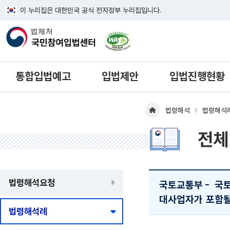
이 누리집은 대한민국 공식 전자정부 누리집입니다.
한국웹접근성인증평가원 웹접근성 사이
통합입법예고
입법제안
입법진행현황
법령해석
법령해석
메인페이지 이동
전체
법령해석요청
국토교통부
-
국토
대사업자가 포함될 
법령해석례