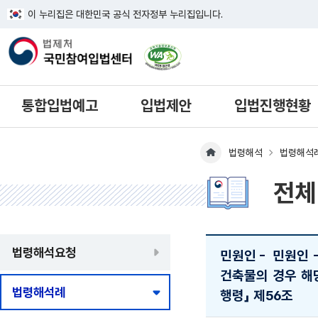
이 누리집은 대한민국 공식 전자정부 누리집입니다.
한국웹접근성인증평가원 웹접근성 사이
통합입법예고
입법제안
입법진행현황
법령해석
법령해석
메인페이지 이동
전체
법령해석요청
민원인
-
민원인 
건축물의 경우 해당
법령해석례
행령」 제56조