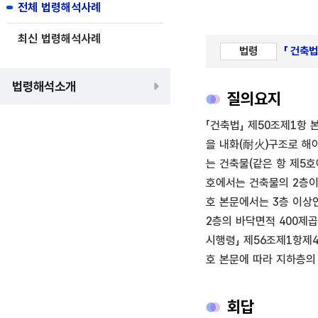
전체 법령해석사례
최신 법령해석사례
법령
「 건축법
법령해석소개
질의요지
「건축법」 제50조제1항
을 내화(耐火)구조로 해야
는 건축물(같은 항 제5
호에서는 건축물의 2층이
호 본문에서는 3층 이상
2층의 바닥면적 400제곱
시행령」 제56조제1항제4
호 본문에 따라 지하층의
회답