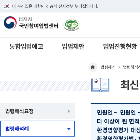
이 누리집은 대한민국 공식 전자정부 누리집입니다.
한국웹접근성인증평가원 웹접근성 사이
통합입법예고
입법제안
입법진행현황
법령해석
법령해석
메인페이지 이동
최신
법령해석요청
민원인
-
민원인 
터 이상이 된 면
법령해석례
환경영향평가 대상인
환경영향평가법」 