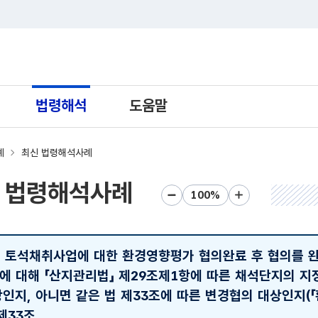
트 새창열림으로 이동
법령해석
도움말
례
최신 법령해석사례
 법령해석사례
화면크기 축소
화면크기 초기화
화면크기 확대
- 토석채취사업에 대한 환경영향평가 협의완료 후 협의를 
적에 대해 「산지관리법」 제29조제1항에 따른 채석단지의 지
지, 아니면 같은 법 제33조에 따른 변경협의 대상인지(「
제33조