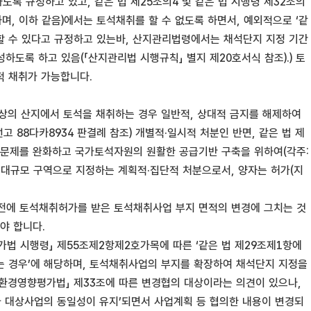
록 규정하고 있고, 같은 법 제25조의4 및 같은 법 시행령 제32조의
며, 이하 같음)에서는 토석채취를 할 수 없도록 하면서, 예외적으로 ‘같
 할 수 있다고 규정하고 있는바, 산지관리법령에서는 채석단지 지정 기간
도록 하고 있음(「산지관리법 시행규칙」 별지 제20호서식 참조).) 토
 채취가 가능합니다.
이상의 산지에서 토석을 채취하는 경우 일반적, 상대적 금지를 해제하여
 선고 88다카8934 판결례 참조) 개별적·일시적 처분인 반면, 같은 법 제
인 문제를 완화하고 국가토석자원의 원활한 공급기반 구축을 위하여(각주:
 적합한 대규모 구역으로 지정하는 계획적·집단적 처분으로서, 양자는 허가(지
전에 토석채취허가를 받은 토석채취사업 부지 면적의 변경에 그치는 것
야 합니다.
법 시행령」 제55조제2항제2호가목에 따른 ‘같은 법 제29조제1항에
되는 경우’에 해당하며, 토석채취사업의 부지를 확장하여 채석단지 지정을
「환경영향평가법」 제33조에 따른 변경협의 대상이라는 의견이 있으나,
가 대상사업의 동일성이 유지’되면서 사업계획 등 협의한 내용이 변경되