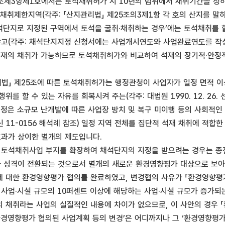
5조제3항제1호에서는 토석채취허가 시 10년의 범위에서 채취기간을 정하도
채취제한지역(각주: 「산지관리법」 제25조의3제1항 각 호의 산지를 말하
채석단지로 지정된 구역에서 토석을 굴취·채취하는 경우’에는 토석채취를
않고(각주: 채석단지지정 신청서에는 사업개시연도와 사업완료연도를 작성하
재의 채취가 가능하므로 토석채취허가와 비교하여 석재의 장기적·안정적
리법」 제25조에 따른 토석채취허가는 행정관청이 사업자가 일정 면적 
를 할 수 있는 자유를 회복시켜 주는(각주: 대법원 1990. 12. 26.
지정은 소규모 난개발에 따른 사업장 방치 및 복구 미이행 등의 사회적
2. 회신 11-0156 해석례 참조) 일정 지역 전체를 집단적 석재 채취에
 효과가 상이한 별개의 제도입니다.
 토석채취사업 부지를 확장하여 채석단지의 지정을 받으려는 경우는 종
와 성격이 전환되는 것으로서 별개의 새로운 환경영향평가 대상으로 보아
 대한 환경영향평가 협의를 완료하였고, 변경협의 사유가 「환경영향평가
 사업·시설 규모의 10퍼센트 이상에 해당하는 사업·시설 규모가 증가
 채취라는 사업의 실질적인 내용에 차이가 없으므로, 이 사안의 경우 
‘환경영향평가 협의된 사업계획 등의 변경’은 어디까지나 그 ‘환경영향평