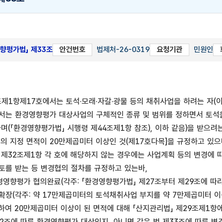
영향평가법」 제33조
안건번호
법제처-26-0319
요청기관
민원인
조제1항제17호에서는 토석·모래·자갈·광물 등의 채취사업을 하려는 자(
에서는 환경영향평가 대상사업의 구체적인 종류 및 범위를 정하면서 토석을
며(「환경영향평가법」 시행령 제44조제1항 참조), 이하 같음)을 받으려는
의 지정 면적이 20만제곱미터 이상인 것(제17호다목]을 규정하고 있으
 제32조제1항 각 호에 해당하지 않는 경우에는 사업계획 등의 변경에
토를 받는 등 변경협의 절차를 규정하고 있는바,
영향평가 협의완료(각주: 「환경영향평가법」 제27조부터 제29조에 따라 
확장(각주: 약 17만제곱미터의 토석채취사업 부지를 약 7만제곱미터 이
하여 20만제곱미터 이상이 된 면적에 대해 「산지관리법」 제29조제1항에
22조에 따른 환경영향평가 대상인지, 아니면 같은 법 제33조에 따른 