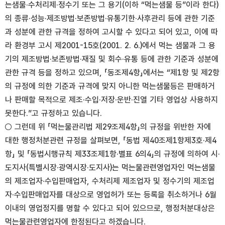
는샘물·수처리제·정수기 또는 그 용기(이하 “먹는샘물 등”이라 한다)
의 종류·성능·제조방법·보존방법·유통기한·사후관리 등에 관한 기준
과 성분에 관한 규격을 정하여 고시할 수 있다고 되어 있고, 이에 따
라 환경부 고시 제2001-15호(2001. 2. 6.)에서 먹는 샘물과 그 용
기의 제조방법·보존방법·재질 및 회수·유통 등에 관한 기준과 성분에
관한 규격 등을 정하고 있으며, 「동조제4항」에서는 “제1항 및 제2항
의 규정에 의한 기준과 규격에 맞지 아니한 먹는샘물등은 판매하거
나 판매할 목적으로 제조·수입·저장·운반·진열 기타 영업상 사용하지
못한다.”고 규정하고 있습니다.
○ 그런데 위 「먹는물관리법 제29조제4항」의 규정을 위반한 자에
대한 행정처분관련 규정을 살펴보면, 「동법 제40조제1항제3호·제4
항」 및 「동법시행규칙 제33조제1항·별표 6의4」의 규정에 의하여 시·
도지사(특별시장·광역시장·도지사)는 먹는물관련영업자인 먹는샘물
의 제조업자·수입판매업자, 수처리제 제조업자 및 정수기의 제조업
자·수입판매업자를 대상으로 영업허가 또는 등록을 취소하거나 6월
이내의 영업정지를 명할 수 있다고 되어 있으므로, 행정처분대상은
먹는물관련영업자에 한정된다고 하겠습니다.