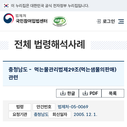
이 누리집은 대한민국 공식 전자정부 누리집입니다.
한국웹접근성인증평가원 웹접근성 사이트
로그인
메
전체 법령해석사례
충청남도
-
먹는물관리법제29조(먹는샘물의판매)
관련
한글
PDF
목록
법령
안건번호
법제처-05-0069
요청기관
충청남도
회신일자
2005. 12. 1.