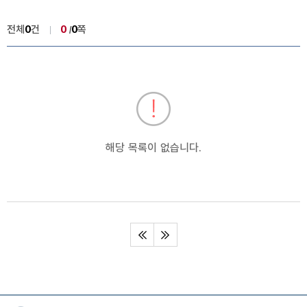
전체
0
건
0
0
쪽
법령해석사례 목록
법령해석사례 번호, 안건명, 법령종류(소관기관), 안건번호, 추진결과
해당 목록이 없습니다.
처음페이지
마지막페이지