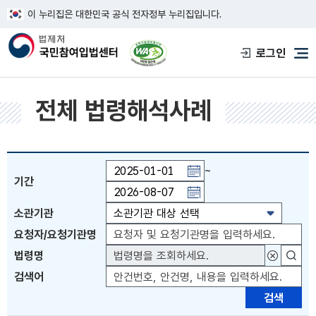
이 누리집은 대한민국 공식 전자정부 누리집입니다.
한국웹접근성인증평가원 웹접근성 사이트
로그인
메
전체 법령해석사례
~
기간
기간일자 직접입력 또는 PAGE UP 키 이전월 이동 
소관기관
요청자/요청기관명
법령명
대상법령
검색어
검색