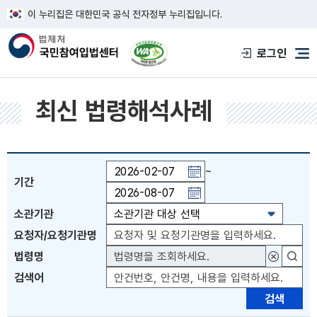
이 누리집은 대한민국 공식 전자정부 누리집입니다.
한국웹접근성인증평가원 웹접근성 사이트
로그인
메
최신 법령해석사례
~
기간
기간일자 직접입력 또는 PAGE UP 키 이전월 이동 
소관기관
요청자/요청기관명
법령명
대상법령
검색어
검색